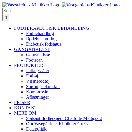
Skip
Facebook
YouTube
Instagram
E-
Phone
to
mail
Søg
content
efter:
FODTERAPEUTISK BEHANDLING
Fodbehandling
Bøjlebehandling
Diabetisk fodstatus
GANGANALYSE
Ganganalyse
Footscan
PRODUKTER
Indlægssåler
Fodtøj
Værnefodtøj
Snøringsteknikker
Kompression
Aflastninger
PRISER
KONTAKT
MERE OM
Statsaut. fodterapeut Charlotte Midtgaard
Om Vasegårdens Klinikker Grejs
Datapolitik