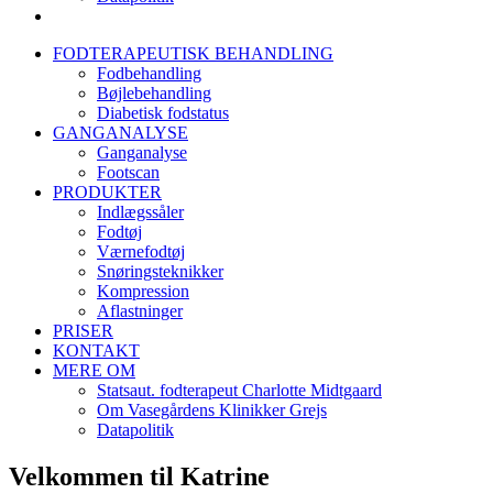
FODTERAPEUTISK BEHANDLING
Fodbehandling
Bøjlebehandling
Diabetisk fodstatus
GANGANALYSE
Ganganalyse
Footscan
PRODUKTER
Indlægssåler
Fodtøj
Værnefodtøj
Snøringsteknikker
Kompression
Aflastninger
PRISER
KONTAKT
MERE OM
Statsaut. fodterapeut Charlotte Midtgaard
Om Vasegårdens Klinikker Grejs
Datapolitik
Velkommen til Katrine