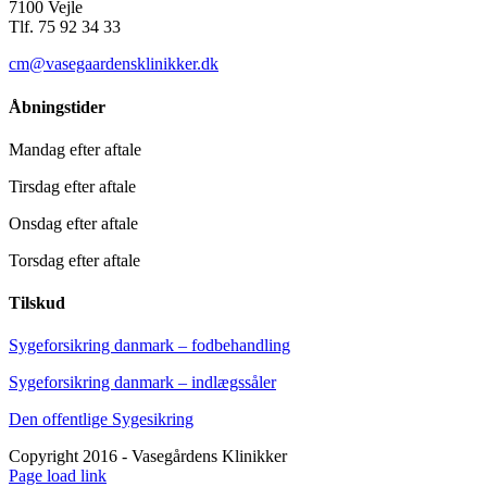
7100 Vejle
Tlf. 75 92 34 33
cm@vasegaardensklinikker.dk
Åbningstider
Mandag efter aftale
Tirsdag efter aftale
Onsdag efter aftale
Torsdag efter aftale
Tilskud
Sygeforsikring danmark – fodbehandling
Sygeforsikring danmark – indlægssåler
Den offentlige Sygesikring
Copyright 2016 - Vasegårdens Klinikker
Facebook
YouTube
Instagram
E-
Phone
Page load link