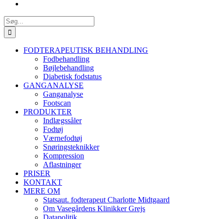
Søg
efter:
FODTERAPEUTISK BEHANDLING
Fodbehandling
Bøjlebehandling
Diabetisk fodstatus
GANGANALYSE
Ganganalyse
Footscan
PRODUKTER
Indlægssåler
Fodtøj
Værnefodtøj
Snøringsteknikker
Kompression
Aflastninger
PRISER
KONTAKT
MERE OM
Statsaut. fodterapeut Charlotte Midtgaard
Om Vasegårdens Klinikker Grejs
Datapolitik