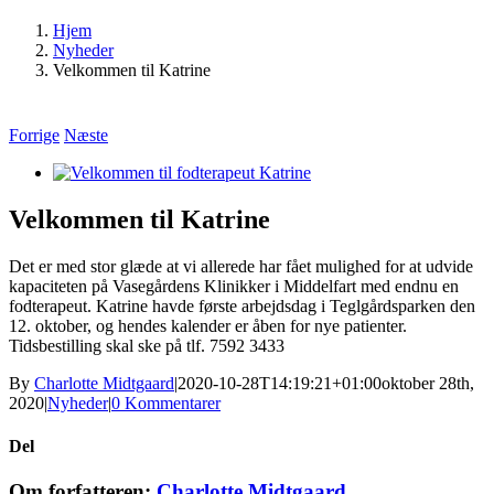
Hjem
Nyheder
Velkommen til Katrine
Forrige
Næste
Se
større
billede
Velkommen til Katrine
Det er med stor glæde at vi allerede har fået mulighed for at udvide
kapaciteten på Vasegårdens Klinikker i Middelfart med endnu en
fodterapeut. Katrine havde første arbejdsdag i Teglgårdsparken den
12. oktober, og hendes kalender er åben for nye patienter.
Tidsbestilling skal ske på tlf. 7592 3433
By
Charlotte Midtgaard
|
2020-10-28T14:19:21+01:00
oktober 28th,
2020
|
Nyheder
|
0 Kommentarer
Del
Facebook
LinkedIn
E-
Om forfatteren:
Charlotte Midtgaard