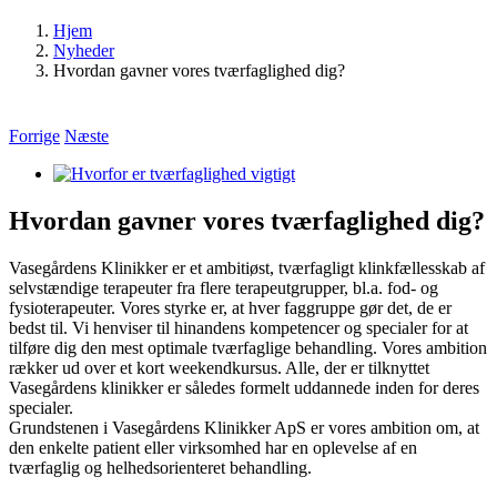
Hjem
Nyheder
Hvordan gavner vores tværfaglighed dig?
Forrige
Næste
Se
større
billede
Hvordan gavner vores tværfaglighed dig?
Vasegårdens Klinikker er et ambitiøst, tværfagligt klinkfællesskab af
selvstændige terapeuter fra flere terapeutgrupper, bl.a. fod- og
fysioterapeuter. Vores styrke er, at hver faggruppe gør det, de er
bedst til. Vi henviser til hinandens kompetencer og specialer for at
tilføre dig den mest optimale tværfaglige behandling. Vores ambition
rækker ud over et kort weekendkursus. Alle, der er tilknyttet
Vasegårdens klinikker er således formelt uddannede inden for deres
specialer.
Grundstenen i Vasegårdens Klinikker ApS er vores ambition om, at
den enkelte patient eller virksomhed har en oplevelse af en
tværfaglig og helhedsorienteret behandling.