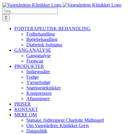
Skip
Facebook
YouTube
Instagram
E-
Phone
to
mail
Søg
content
efter:
FODTERAPEUTISK BEHANDLING
Fodbehandling
Bøjlebehandling
Diabetisk fodstatus
GANGANALYSE
Ganganalyse
Footscan
PRODUKTER
Indlægssåler
Fodtøj
Værnefodtøj
Snøringsteknikker
Kompression
Aflastninger
PRISER
KONTAKT
MERE OM
Statsaut. fodterapeut Charlotte Midtgaard
Om Vasegårdens Klinikker Grejs
Datapolitik