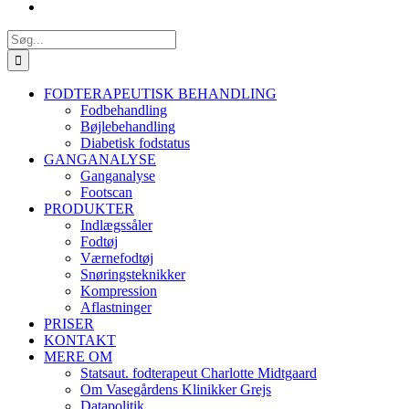
Søg
efter:
FODTERAPEUTISK BEHANDLING
Fodbehandling
Bøjlebehandling
Diabetisk fodstatus
GANGANALYSE
Ganganalyse
Footscan
PRODUKTER
Indlægssåler
Fodtøj
Værnefodtøj
Snøringsteknikker
Kompression
Aflastninger
PRISER
KONTAKT
MERE OM
Statsaut. fodterapeut Charlotte Midtgaard
Om Vasegårdens Klinikker Grejs
Datapolitik