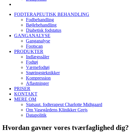
FODTERAPEUTISK BEHANDLING
Fodbehandling
Bøjlebehandling
Diabetisk fodstatus
GANGANALYSE
Ganganalyse
Footscan
PRODUKTER
Indlægssåler
Fodtøj
Værnefodtøj
Snøringsteknikker
Kompression
Aflastninger
PRISER
KONTAKT
MERE OM
Statsaut. fodterapeut Charlotte Midtgaard
Om Vasegårdens Klinikker Grejs
Datapolitik
Hvordan gavner vores tværfaglighed dig?