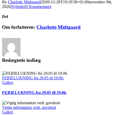
By
Charlotte Midtgaard
|
2020-12-28T19:19:58+01:00
november 9th,
2020
|
Nyheder
|
0 Kommentarer
Del
Facebook
LinkedIn
E-
Om forfatteren:
Charlotte Midtgaard
mail
Beslægtede indlæg
FERIELUKNING fra 29.05 til 19.06.
Galleri
FERIELUKNING fra 29.05 til 19.06.
Vigtig information vedr. gavekort
Galleri