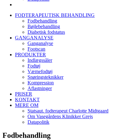
FODTERAPEUTISK BEHANDLING
Fodbehandling
Bøjlebehandling
Diabetisk fodstatus
GANGANALYSE
Ganganalyse
Footscan
PRODUKTER
Indlægssåler
Fodtøj
Værnefodtøj
Snøringsteknikker
Kompression
Aflastninger
PRISER
KONTAKT
MERE OM
Statsaut. fodterapeut Charlotte Midtgaard
Om Vasegårdens Klinikker Grejs
Datapolitik
Fodbehandling