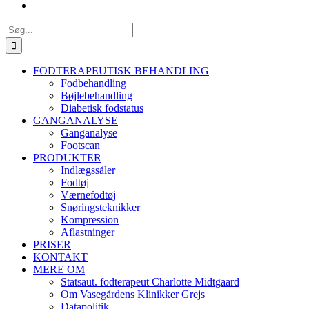
Søg
efter:
FODTERAPEUTISK BEHANDLING
Fodbehandling
Bøjlebehandling
Diabetisk fodstatus
GANGANALYSE
Ganganalyse
Footscan
PRODUKTER
Indlægssåler
Fodtøj
Værnefodtøj
Snøringsteknikker
Kompression
Aflastninger
PRISER
KONTAKT
MERE OM
Statsaut. fodterapeut Charlotte Midtgaard
Om Vasegårdens Klinikker Grejs
Datapolitik