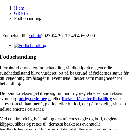
Hjem
GREJS
Fodbehandling
Fodbehandling
admin
2023-04-26T17:49:40+02:00
Fodbehandling
I forbindelse med en fodbehandling vil dine fødders generelle
sundhedstilstand blive vurderet, og på baggrund af føddernes status får
du vejledning om årsager til eventuelle lidelser samt muligheder for
behandling.
Det kan for eksempel dreje sig om hud- og neglelidelser som eksem,
svamp og
nedgroede
negle
,
eller
forkert tå- eller fodstilling
som
skæv storetå, hammertå, platfod eller hulfod, der på forskellig vis kan
udløse smerter og gener.
Ved en almindelig behandling desinficeres negle og hud, neglene
klippes, slibes og rettes til, dernæst beskæres eventuelle
hårdhudsdannelser og ligtorne, og der afsluttes med creme, som