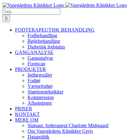
Skip
Facebook
YouTube
Instagram
E-
Phone
to
mail
Søg
content
efter:
FODTERAPEUTISK BEHANDLING
Fodbehandling
Bøjlebehandling
Diabetisk fodstatus
GANGANALYSE
Ganganalyse
Footscan
PRODUKTER
Indlægssåler
Fodtøj
Værnefodtøj
Snøringsteknikker
Kompression
Aflastninger
PRISER
KONTAKT
MERE OM
Statsaut. fodterapeut Charlotte Midtgaard
Om Vasegårdens Klinikker Grejs
Datapolitik