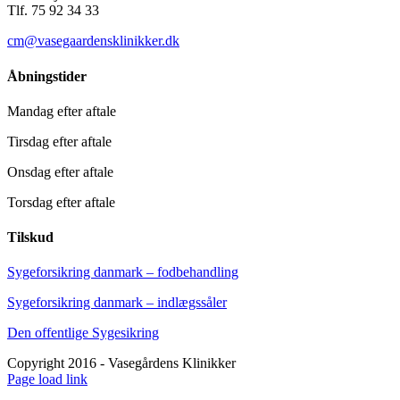
Tlf. 75 92 34 33
cm@vasegaardensklinikker.dk
Åbningstider
Mandag efter aftale
Tirsdag efter aftale
Onsdag efter aftale
Torsdag efter aftale
Tilskud
Sygeforsikring danmark – fodbehandling
Sygeforsikring danmark – indlægssåler
Den offentlige Sygesikring
Copyright 2016 - Vasegårdens Klinikker
Facebook
YouTube
Instagram
E-
Phone
Page load link
mail