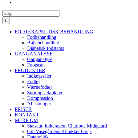
Søg
efter:
FODTERAPEUTISK BEHANDLING
Fodbehandling
Bøjlebehandling
Diabetisk fodstatus
GANGANALYSE
Ganganalyse
Footscan
PRODUKTER
Indlægssåler
Fodtøj
Værnefodtøj
Snøringsteknikker
Kompression
Aflastninger
PRISER
KONTAKT
MERE OM
Statsaut. fodterapeut Charlotte Midtgaard
Om Vasegårdens Klinikker Grejs
Datapolitik