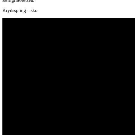
særligt storetåen.
Krydsspring – sko