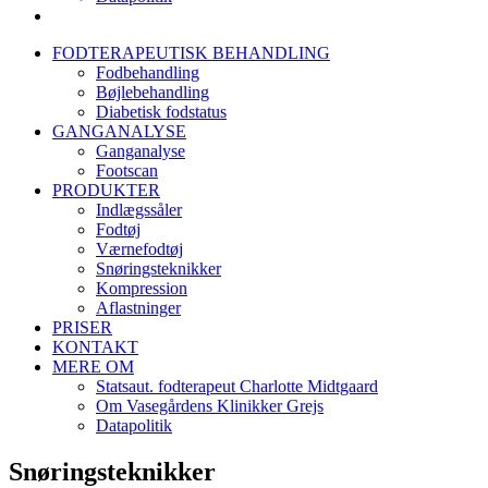
FODTERAPEUTISK BEHANDLING
Fodbehandling
Bøjlebehandling
Diabetisk fodstatus
GANGANALYSE
Ganganalyse
Footscan
PRODUKTER
Indlægssåler
Fodtøj
Værnefodtøj
Snøringsteknikker
Kompression
Aflastninger
PRISER
KONTAKT
MERE OM
Statsaut. fodterapeut Charlotte Midtgaard
Om Vasegårdens Klinikker Grejs
Datapolitik
Snøringsteknikker