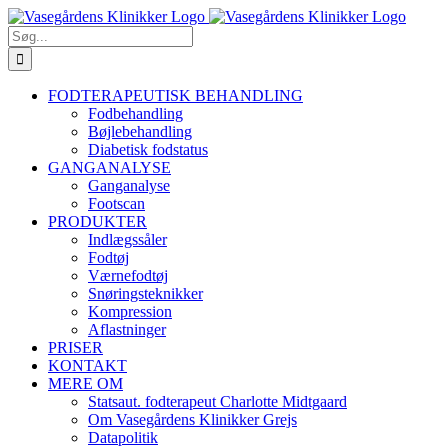
Skip
Facebook
YouTube
Instagram
E-
Phone
to
mail
Søg
content
efter:
FODTERAPEUTISK BEHANDLING
Fodbehandling
Bøjlebehandling
Diabetisk fodstatus
GANGANALYSE
Ganganalyse
Footscan
PRODUKTER
Indlægssåler
Fodtøj
Værnefodtøj
Snøringsteknikker
Kompression
Aflastninger
PRISER
KONTAKT
MERE OM
Statsaut. fodterapeut Charlotte Midtgaard
Om Vasegårdens Klinikker Grejs
Datapolitik