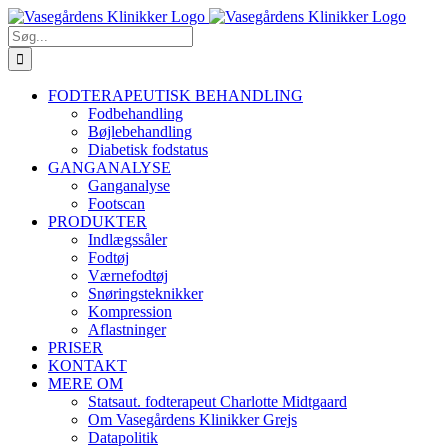
Skip
Facebook
YouTube
Instagram
E-
Phone
to
mail
Søg
content
efter:
FODTERAPEUTISK BEHANDLING
Fodbehandling
Bøjlebehandling
Diabetisk fodstatus
GANGANALYSE
Ganganalyse
Footscan
PRODUKTER
Indlægssåler
Fodtøj
Værnefodtøj
Snøringsteknikker
Kompression
Aflastninger
PRISER
KONTAKT
MERE OM
Statsaut. fodterapeut Charlotte Midtgaard
Om Vasegårdens Klinikker Grejs
Datapolitik