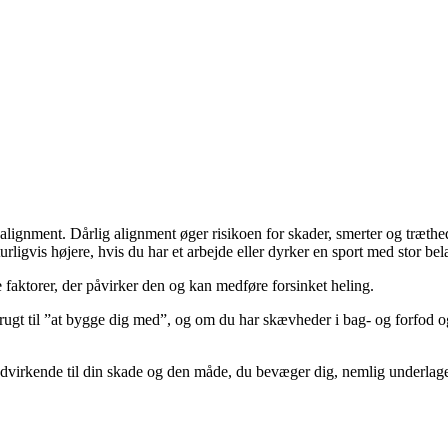
 alignment. Dårlig alignment øger risikoen for skader, smerter og træth
igvis højere, hvis du har et arbejde eller dyrker en sport med stor bel
ere faktorer, der påvirker den og kan medføre forsinket heling.
 brugt til ”at bygge dig med”, og om du har skævheder i bag- og forfod
rkende til din skade og den måde, du bevæger dig, nemlig underlaget, du