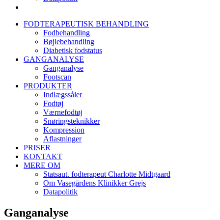
FODTERAPEUTISK BEHANDLING
Fodbehandling
Bøjlebehandling
Diabetisk fodstatus
GANGANALYSE
Ganganalyse
Footscan
PRODUKTER
Indlægssåler
Fodtøj
Værnefodtøj
Snøringsteknikker
Kompression
Aflastninger
PRISER
KONTAKT
MERE OM
Statsaut. fodterapeut Charlotte Midtgaard
Om Vasegårdens Klinikker Grejs
Datapolitik
Ganganalyse