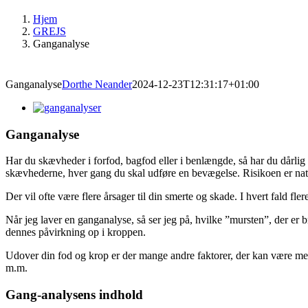
Hjem
GREJS
Ganganalyse
Ganganalyse
Dorthe Neander
2024-12-23T12:31:17+01:00
Ganganalyse
Har du skævheder i forfod, bagfod eller i benlængde, så har du dårlig
skævhederne, hver gang du skal udføre en bevægelse. Risikoen er naturl
Der vil ofte være flere årsager til din smerte og skade. I hvert fald fl
Når jeg laver en ganganalyse, så ser jeg på, hvilke ”mursten”, der er
dennes påvirkning op i kroppen.
Udover din fod og krop er der mange andre faktorer, der kan være medvi
m.m.
Gang-analysens indhold