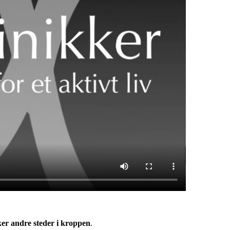
er andre steder i kroppen
.