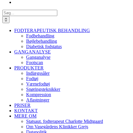
Søg
efter:
FODTERAPEUTISK BEHANDLING
Fodbehandling
Bøjlebehandling
Diabetisk fodstatus
GANGANALYSE
Ganganalyse
Footscan
PRODUKTER
Indlægssåler
Fodtøj
Værnefodtøj
Snøringsteknikker
Kompression
Aflastninger
PRISER
KONTAKT
MERE OM
Statsaut. fodterapeut Charlotte Midtgaard
Om Vasegårdens Klinikker Grejs
Datapolitik