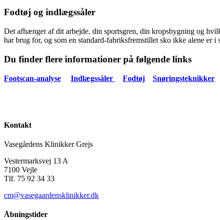
Fodtøj og indlægssåler
Det afhænger af dit arbejde, din sportsgren, din kropsbygning og hvi
har brug for, og som en standard-fabriksfremstillet sko ikke alene er i sta
Du finder flere informationer på følgende links
Footscan-analyse
Indlægssåler
Fodtøj
Snøringsteknikker
Kontakt
Vasegårdens Klinikker Grejs
Vestermarksvej 13 A
7100 Vejle
Tlf. 75 92 34 33
cm@vasegaardensklinikker.dk
Åbningstider