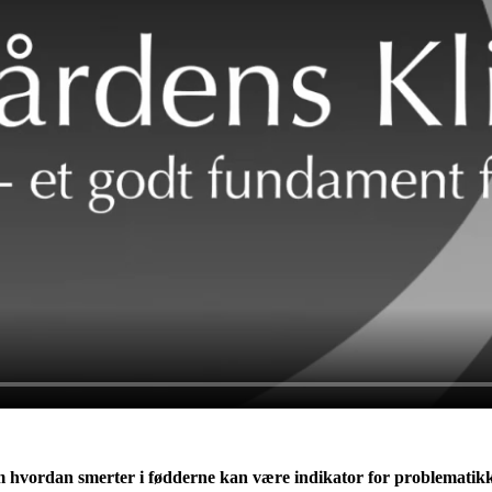
 hvordan smerter i fødderne kan være indikator for problematikk