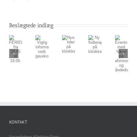
Beslægtede indlæg
Nye
Ny
Events
FERIELUKNING
Vigtig
tider
fodterapeut
med
fra
information
på
på
fokus
29.05
vedr.
klinikken
klinikken
på
til
gavekort
afstresning
19.06.
og
åndedræt
KONTAKT
Vasegårdens Klinikker Grejs