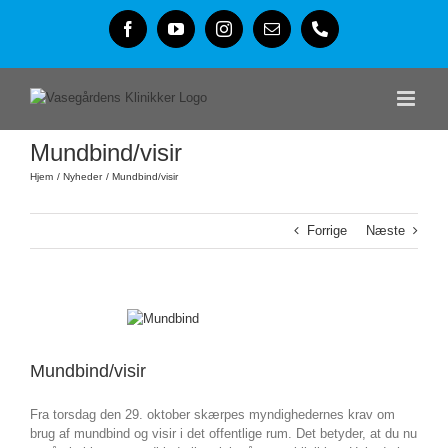
Skip
to
Facebook
YouTube
Instagram
E-
Phone
content
mail
Mundbind/visir
Hjem
Nyheder
Mundbind/visir
Forrige
Næste
Se
større
billede
Mundbind/visir
Fra torsdag den 29. oktober skærpes myndighedernes krav om
brug af mundbind og visir i det offentlige rum. Det betyder, at du nu