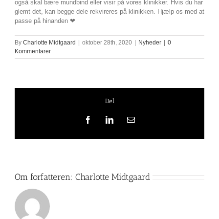
også skal bære mundbind eller visir på vores klinikker. Hvis du har
glemt det, kan begge dele rekvireres på klinikken. Hjælp os med at
passe på hinanden ❤
By
Charlotte Midtgaard
|
oktober 28th, 2020
|
Nyheder
|
0
Kommentarer
Del
Facebook
LinkedIn
E-
mail
Om forfatteren:
Charlotte Midtgaard