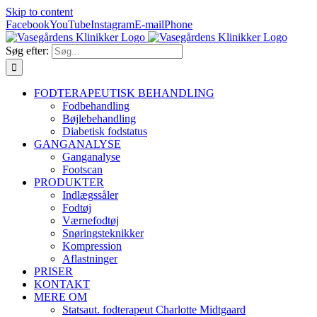
Skip to content
Facebook
YouTube
Instagram
E-mail
Phone
Søg efter:
FODTERAPEUTISK BEHANDLING
Fodbehandling
Bøjlebehandling
Diabetisk fodstatus
GANGANALYSE
Ganganalyse
Footscan
PRODUKTER
Indlægssåler
Fodtøj
Værnefodtøj
Snøringsteknikker
Kompression
Aflastninger
PRISER
KONTAKT
MERE OM
Statsaut. fodterapeut Charlotte Midtgaard