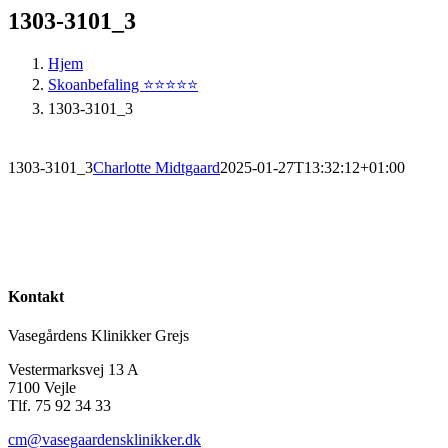
1303-3101_3
Hjem
Skoanbefaling ⭐️⭐️⭐️⭐️⭐️
1303-3101_3
1303-3101_3
Charlotte Midtgaard
2025-01-27T13:32:12+01:00
Kontakt
Vasegårdens Klinikker Grejs
Vestermarksvej 13 A
7100 Vejle
Tlf. 75 92 34 33
cm@vasegaardensklinikker.dk