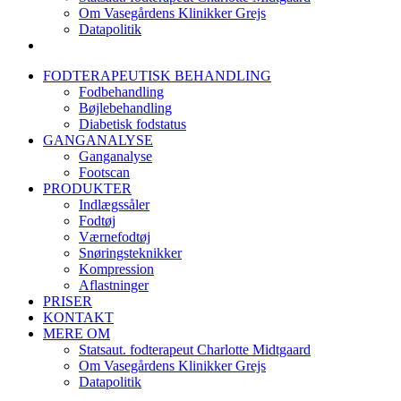
Om Vasegårdens Klinikker Grejs
Datapolitik
FODTERAPEUTISK BEHANDLING
Fodbehandling
Bøjlebehandling
Diabetisk fodstatus
GANGANALYSE
Ganganalyse
Footscan
PRODUKTER
Indlægssåler
Fodtøj
Værnefodtøj
Snøringsteknikker
Kompression
Aflastninger
PRISER
KONTAKT
MERE OM
Statsaut. fodterapeut Charlotte Midtgaard
Om Vasegårdens Klinikker Grejs
Datapolitik