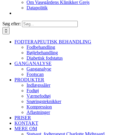
Om Vasegårdens Klinikker Grejs
Datapolitik
Søg efter:
FODTERAPEUTISK BEHANDLING
Fodbehandling
Bøjlebehandling
Diabetisk fodstatus
GANGANALYSE
Ganganalyse
Footscan
PRODUKTER
Indlægssåler
Fodtøj
Værnefodtøj
Snøringsteknikker
Kompression
Aflastninger
PRISER
KONTAKT
MERE OM
Statsaut. fodterapeut Charlotte Midtgaard