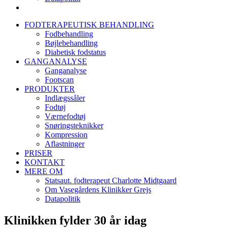
FODTERAPEUTISK BEHANDLING
Fodbehandling
Bøjlebehandling
Diabetisk fodstatus
GANGANALYSE
Ganganalyse
Footscan
PRODUKTER
Indlægssåler
Fodtøj
Værnefodtøj
Snøringsteknikker
Kompression
Aflastninger
PRISER
KONTAKT
MERE OM
Statsaut. fodterapeut Charlotte Midtgaard
Om Vasegårdens Klinikker Grejs
Datapolitik
Klinikken fylder 30 år idag