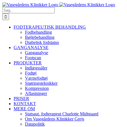
Skip
Facebook
YouTube
Instagram
E-
Phone
to
mail
Søg
content
efter:
FODTERAPEUTISK BEHANDLING
Fodbehandling
Bøjlebehandling
Diabetisk fodstatus
GANGANALYSE
Ganganalyse
Footscan
PRODUKTER
Indlægssåler
Fodtøj
Værnefodtøj
Snøringsteknikker
Kompression
Aflastninger
PRISER
KONTAKT
MERE OM
Statsaut. fodterapeut Charlotte Midtgaard
Om Vasegårdens Klinikker Grejs
Datapolitik