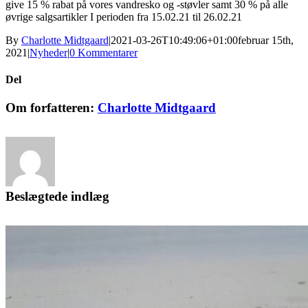
give 15 % rabat på vores vandresko og -støvler samt 30 % på alle
øvrige salgsartikler I perioden fra 15.02.21 til 26.02.21
By
Charlotte Midtgaard
|
2021-03-26T10:49:06+01:00
februar 15th,
2021
|
Nyheder
|
0 Kommentarer
Del
Facebook
LinkedIn
E-
Om forfatteren:
Charlotte Midtgaard
mail
Beslægtede indlæg