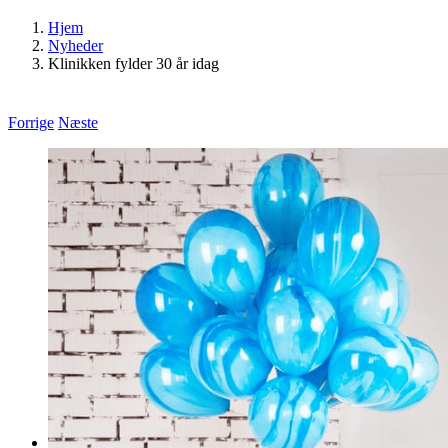
Hjem
Nyheder
Klinikken fylder 30 år idag
Forrige
Næste
Se
større
billede