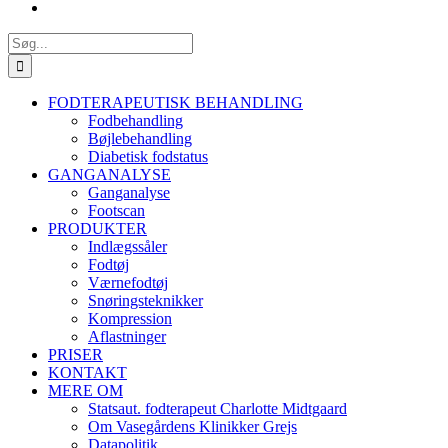
Søg
efter:
FODTERAPEUTISK BEHANDLING
Fodbehandling
Bøjlebehandling
Diabetisk fodstatus
GANGANALYSE
Ganganalyse
Footscan
PRODUKTER
Indlægssåler
Fodtøj
Værnefodtøj
Snøringsteknikker
Kompression
Aflastninger
PRISER
KONTAKT
MERE OM
Statsaut. fodterapeut Charlotte Midtgaard
Om Vasegårdens Klinikker Grejs
Datapolitik