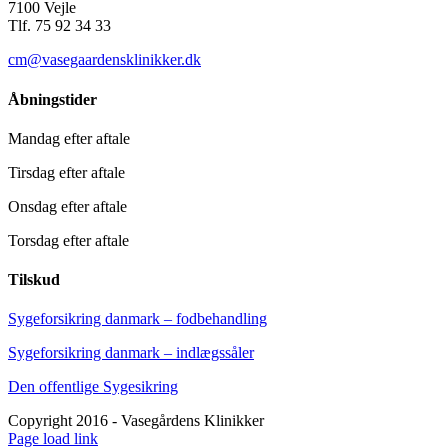
7100 Vejle
Tlf. 75 92 34 33
cm@vasegaardensklinikker.dk
Åbningstider
Mandag efter aftale
Tirsdag efter aftale
Onsdag efter aftale
Torsdag efter aftale
Tilskud
Sygeforsikring danmark – fodbehandling
Sygeforsikring danmark – indlægssåler
Den offentlige Sygesikring
Copyright 2016 - Vasegårdens Klinikker
Facebook
YouTube
Instagram
E-
Phone
Page load link