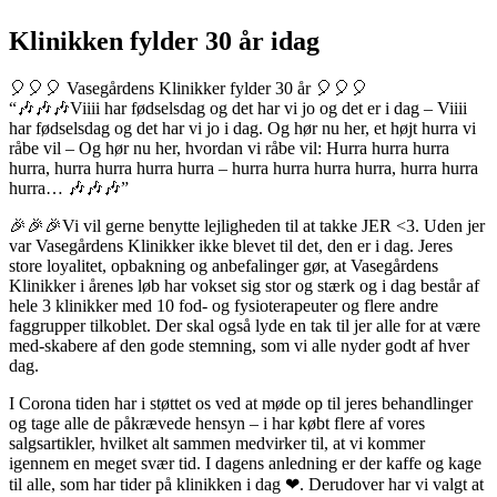
Klinikken fylder 30 år idag
🎈🎈🎈 Vasegårdens Klinikker fylder 30 år 🎈🎈🎈
“🎶🎶🎶Viiii har fødselsdag og det har vi jo og det er i dag – Viiii
har fødselsdag og det har vi jo i dag. Og hør nu her, et højt hurra vi
råbe vil – Og hør nu her, hvordan vi råbe vil: Hurra hurra hurra
hurra, hurra hurra hurra hurra – hurra hurra hurra hurra, hurra hurra
hurra… 🎶🎶🎶”
🎉🎉🎉Vi vil gerne benytte lejligheden til at takke JER <3. Uden jer
var Vasegårdens Klinikker ikke blevet til det, den er i dag. Jeres
store loyalitet, opbakning og anbefalinger gør, at Vasegårdens
Klinikker i årenes løb har vokset sig stor og stærk og i dag består af
hele 3 klinikker med 10 fod- og fysioterapeuter og flere andre
faggrupper tilkoblet. Der skal også lyde en tak til jer alle for at være
med-skabere af den gode stemning, som vi alle nyder godt af hver
dag.
I Corona tiden har i støttet os ved at møde op til jeres behandlinger
og tage alle de påkrævede hensyn – i har købt flere af vores
salgsartikler, hvilket alt sammen medvirker til, at vi kommer
igennem en meget svær tid. I dagens anledning er der kaffe og kage
til alle, som har tider på klinikken i dag ❤. Derudover har vi valgt at