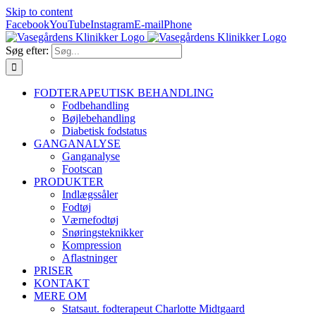
Skip to content
Facebook
YouTube
Instagram
E-mail
Phone
Søg efter:
FODTERAPEUTISK BEHANDLING
Fodbehandling
Bøjlebehandling
Diabetisk fodstatus
GANGANALYSE
Ganganalyse
Footscan
PRODUKTER
Indlægssåler
Fodtøj
Værnefodtøj
Snøringsteknikker
Kompression
Aflastninger
PRISER
KONTAKT
MERE OM
Statsaut. fodterapeut Charlotte Midtgaard