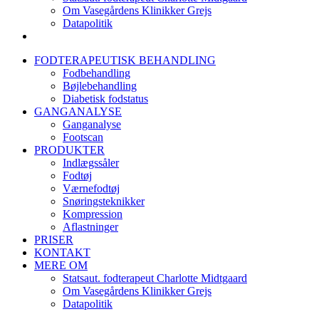
Om Vasegårdens Klinikker Grejs
Datapolitik
FODTERAPEUTISK BEHANDLING
Fodbehandling
Bøjlebehandling
Diabetisk fodstatus
GANGANALYSE
Ganganalyse
Footscan
PRODUKTER
Indlægssåler
Fodtøj
Værnefodtøj
Snøringsteknikker
Kompression
Aflastninger
PRISER
KONTAKT
MERE OM
Statsaut. fodterapeut Charlotte Midtgaard
Om Vasegårdens Klinikker Grejs
Datapolitik