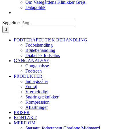
Om Vasegårdens Klinikker Grejs
Datapolitik
Søg efter:
FODTERAPEUTISK BEHANDLING
Fodbehandling
Bøjlebehandling
Diabetisk fodstatus
GANGANALYSE
Ganganalyse
Footscan
PRODUKTER
Indlægssåler
Fodtøj
Værnefodtøj
Snøringsteknikker
Kompression
Aflastninger
PRISER
KONTAKT
MERE OM
Statsaut. fodterapeut Charlotte Midtgaard