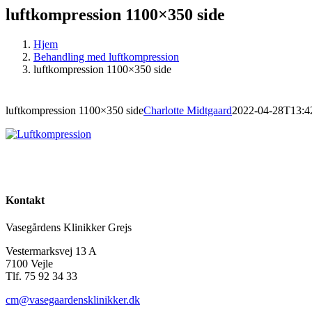
luftkompression 1100×350 side
Hjem
Behandling med luftkompression
luftkompression 1100×350 side
luftkompression 1100×350 side
Charlotte Midtgaard
2022-04-28T13:4
Kontakt
Vasegårdens Klinikker Grejs
Vestermarksvej 13 A
7100 Vejle
Tlf. 75 92 34 33
cm@vasegaardensklinikker.dk