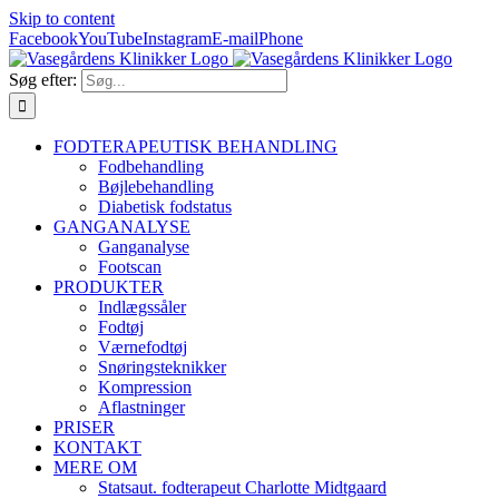
Skip to content
Facebook
YouTube
Instagram
E-mail
Phone
Søg efter:
FODTERAPEUTISK BEHANDLING
Fodbehandling
Bøjlebehandling
Diabetisk fodstatus
GANGANALYSE
Ganganalyse
Footscan
PRODUKTER
Indlægssåler
Fodtøj
Værnefodtøj
Snøringsteknikker
Kompression
Aflastninger
PRISER
KONTAKT
MERE OM
Statsaut. fodterapeut Charlotte Midtgaard