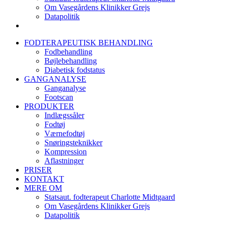
Om Vasegårdens Klinikker Grejs
Datapolitik
FODTERAPEUTISK BEHANDLING
Fodbehandling
Bøjlebehandling
Diabetisk fodstatus
GANGANALYSE
Ganganalyse
Footscan
PRODUKTER
Indlægssåler
Fodtøj
Værnefodtøj
Snøringsteknikker
Kompression
Aflastninger
PRISER
KONTAKT
MERE OM
Statsaut. fodterapeut Charlotte Midtgaard
Om Vasegårdens Klinikker Grejs
Datapolitik