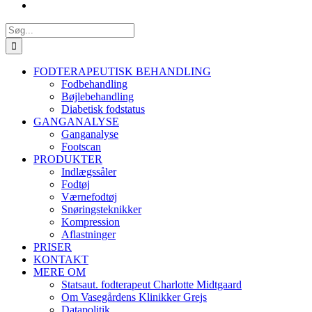
Søg
efter:
FODTERAPEUTISK BEHANDLING
Fodbehandling
Bøjlebehandling
Diabetisk fodstatus
GANGANALYSE
Ganganalyse
Footscan
PRODUKTER
Indlægssåler
Fodtøj
Værnefodtøj
Snøringsteknikker
Kompression
Aflastninger
PRISER
KONTAKT
MERE OM
Statsaut. fodterapeut Charlotte Midtgaard
Om Vasegårdens Klinikker Grejs
Datapolitik