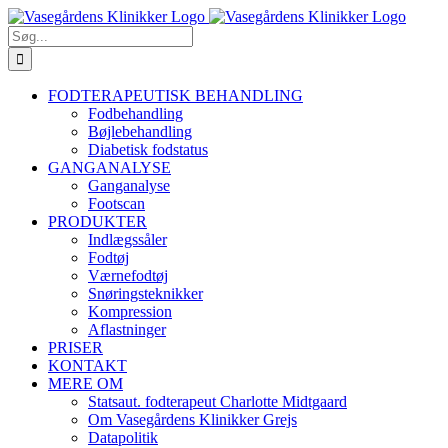
Skip
Facebook
YouTube
Instagram
E-
Phone
to
mail
Søg
content
efter:
FODTERAPEUTISK BEHANDLING
Fodbehandling
Bøjlebehandling
Diabetisk fodstatus
GANGANALYSE
Ganganalyse
Footscan
PRODUKTER
Indlægssåler
Fodtøj
Værnefodtøj
Snøringsteknikker
Kompression
Aflastninger
PRISER
KONTAKT
MERE OM
Statsaut. fodterapeut Charlotte Midtgaard
Om Vasegårdens Klinikker Grejs
Datapolitik