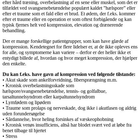
efter hård træning, overbelastning af en sene eller muskel, som det er
tilfældet ved svangsenebetændelse populært kaldet ”hælspore” eller
efter et traume som et fald eller et brud. Et ødem, der f.eks. kommer
efter et traume eller en operation er som oftest forbigående og kan
typisk fjernes helt ved kompression, elevation og drænerende
behandling.
Der er mange forskellige patientgrupper, som kan have glæde af
kompression. Kendetegnet for flere lidelser er, at de ikke opleves ens
for alle, og symptomerne kan variere – derfor er der heller ikke et
entydigt billede af, hvordan og hvor meget kompression, der hjælper
den enkelte.
Du kan f.eks. have gavn af kompression ved følgende tilstande:
• Akut skade som ankelforvridning, fibersprængning m.m.
• Kronisk overbelastningsskade som
hælspore/svangsenebetændelse, tennis- og golfalbue,
tarsaltunnelsyndrom eller karpaltunnelsyndrom
• Lymfødem og lipødem
• Traume som prolaps og nerveskade, dog ikke i akutfasen og aldrig
uden forundersøgelse
• Sårdannelse, hvor heling forsinkes af væskeophobning
• Kronisk venøs insufficiens, altså har blodet svært ved at løbe fra
benet tilbage til hjertet
• Stress