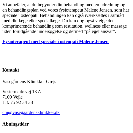
Vi anbefaler, at du begynder din behandling med en udredning og
en behandlingsplan ved vores fysioterapeut Malene Jensen, som har
speciale i osteopati. Behandlingen kan også iværksættes i samråd
med din læge eller speciallæge. Du kan dog også vælge den
komprimerende behandling som restitution, wellness eller massage
uden forudgående undersøgelse og dermed ”på eget ansvar”.
Fysioterapeut med speciale i osteopati Malene Jensen
Kontakt
Vasegårdens Klinikker Grejs
Vestermarksvej 13 A
7100 Vejle
Tlf. 75 92 34 33
cm@vasegaardensklinikker.dk
Åbningstider