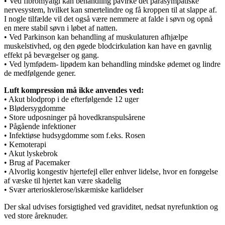
• Ved fibromyalgi kan behandling påvirke det parasympatiske
nervesystem, hvilket kan smertelindre og få kroppen til at slappe af.
I nogle tilfælde vil det også være nemmere at falde i søvn og opnå
en mere stabil søvn i løbet af natten.
• Ved Parkinson kan behandling af muskulaturen afhjælpe
muskelstivhed, og den øgede blodcirkulation kan have en gavnlig
effekt på bevægelser og gang.
• Ved lymfødem- lipødem kan behandling mindske ødemet og lindre
de medfølgende gener.
Luft kompression må ikke anvendes ved:
• Akut blodprop i de efterfølgende 12 uger
• Blødersygdomme
• Store udposninger på hovedkranspulsårene
• Pågående infektioner
• Infektiøse hudsygdomme som f.eks. Rosen
• Kemoterapi
• Akut lyskebrok
• Brug af Pacemaker
• Alvorlig kongestiv hjertefejl eller enhver lidelse, hvor en forøgelse
af væske til hjertet kan være skadelig
• Svær arteriosklerose/iskæmiske karlidelser
Der skal udvises forsigtighed ved graviditet, nedsat nyrefunktion og
ved store åreknuder.