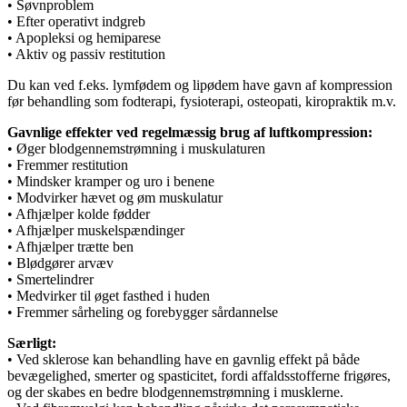
• Søvnproblem
• Efter operativt indgreb
• Apopleksi og hemiparese
• Aktiv og passiv restitution
Du kan ved f.eks. lymfødem og lipødem have gavn af kompression
før behandling som fodterapi, fysioterapi, osteopati, kiropraktik m.v.
Gavnlige effekter ved regelmæssig brug af luftkompression:
• Øger blodgennemstrømning i muskulaturen
• Fremmer restitution
• Mindsker kramper og uro i benene
• Modvirker hævet og øm muskulatur
• Afhjælper kolde fødder
• Afhjælper muskelspændinger
• Afhjælper trætte ben
• Blødgører arvæv
• Smertelindrer
• Medvirker til øget fasthed i huden
• Fremmer sårheling og forebygger sårdannelse
Særligt:
• Ved sklerose kan behandling have en gavnlig effekt på både
bevægelighed, smerter og spasticitet, fordi affaldsstofferne frigøres,
og der skabes en bedre blodgennemstrømning i musklerne.