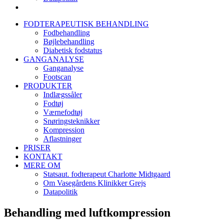
FODTERAPEUTISK BEHANDLING
Fodbehandling
Bøjlebehandling
Diabetisk fodstatus
GANGANALYSE
Ganganalyse
Footscan
PRODUKTER
Indlægssåler
Fodtøj
Værnefodtøj
Snøringsteknikker
Kompression
Aflastninger
PRISER
KONTAKT
MERE OM
Statsaut. fodterapeut Charlotte Midtgaard
Om Vasegårdens Klinikker Grejs
Datapolitik
Behandling med luftkompression