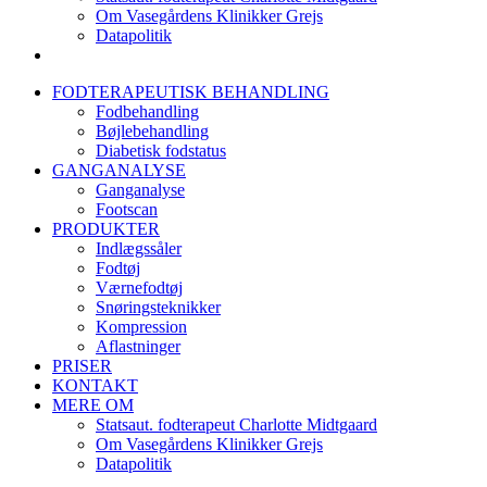
Om Vasegårdens Klinikker Grejs
Datapolitik
FODTERAPEUTISK BEHANDLING
Fodbehandling
Bøjlebehandling
Diabetisk fodstatus
GANGANALYSE
Ganganalyse
Footscan
PRODUKTER
Indlægssåler
Fodtøj
Værnefodtøj
Snøringsteknikker
Kompression
Aflastninger
PRISER
KONTAKT
MERE OM
Statsaut. fodterapeut Charlotte Midtgaard
Om Vasegårdens Klinikker Grejs
Datapolitik