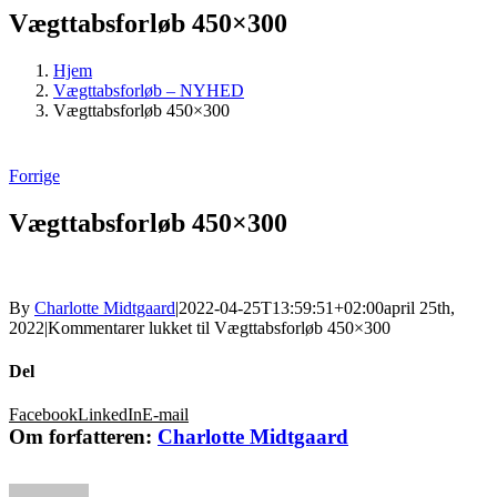
Vægttabsforløb 450×300
Hjem
Vægttabsforløb – NYHED
Vægttabsforløb 450×300
Forrige
Vægttabsforløb 450×300
By
Charlotte Midtgaard
|
2022-04-25T13:59:51+02:00
april 25th,
2022
|
Kommentarer lukket
til Vægttabsforløb 450×300
Del
Facebook
LinkedIn
E-mail
Om forfatteren:
Charlotte Midtgaard