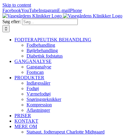
Skip to content
Facebook
YouTube
Instagram
E-mail
Phone
Søg efter:
FODTERAPEUTISK BEHANDLING
Fodbehandling
Bøjlebehandling
Diabetisk fodstatus
GANGANALYSE
Ganganalyse
Footscan
PRODUKTER
Indlægssåler
Fodtøj
Værnefodtøj
Snøringsteknikker
Kompression
Aflastninger
PRISER
KONTAKT
MERE OM
Statsaut. fodterapeut Charlotte Midtgaard