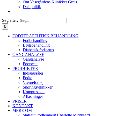
Om Vasegårdens Klinikker Grejs
Datapolitik
Søg efter:
FODTERAPEUTISK BEHANDLING
Fodbehandling
Bøjlebehandling
Diabetisk fodstatus
GANGANALYSE
Ganganalyse
Footscan
PRODUKTER
Indlægssåler
Fodtøj
Værnefodtøj
Snøringsteknikker
Kompression
Aflastninger
PRISER
KONTAKT
MERE OM
Statsaut. fodterapeut Charlotte Midtgaard