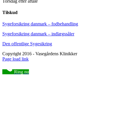
Torsdag efter aftale
Tilskud
Sygeforsikring danmark – fodbehandling
Sygeforsikring danmark – indlægssåler
Den offentlige Sygesikring
Copyright 2016 - Vasegårdens Klinikker
Facebook
YouTube
Instagram
E-
Phone
Page load link
mail
Ring nu
Go
to
Top