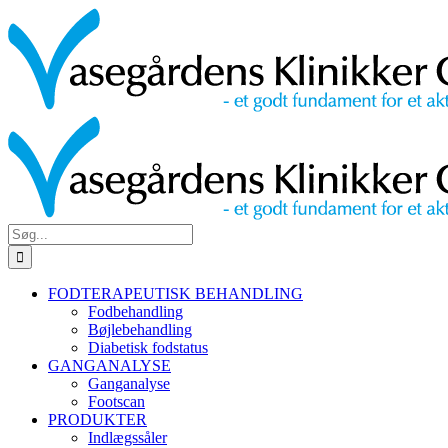
Skip
Facebook
YouTube
Instagram
E-
Phone
to
mail
content
Søg
efter:
FODTERAPEUTISK BEHANDLING
Fodbehandling
Bøjlebehandling
Diabetisk fodstatus
GANGANALYSE
Ganganalyse
Footscan
PRODUKTER
Indlægssåler