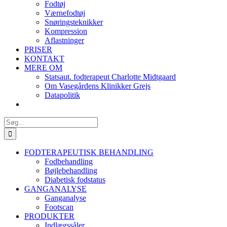
Fodtøj
Værnefodtøj
Snøringsteknikker
Kompression
Aflastninger
PRISER
KONTAKT
MERE OM
Statsaut. fodterapeut Charlotte Midtgaard
Om Vasegårdens Klinikker Grejs
Datapolitik
Søg
efter:
FODTERAPEUTISK BEHANDLING
Fodbehandling
Bøjlebehandling
Diabetisk fodstatus
GANGANALYSE
Ganganalyse
Footscan
PRODUKTER
Indlægssåler