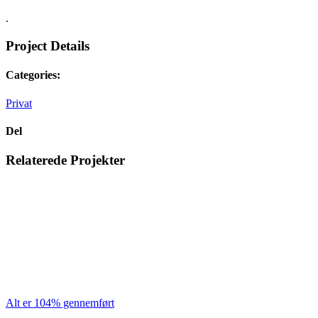
.
Project Details
Categories:
Privat
Del
Facebook
LinkedIn
E-
Relaterede Projekter
mail
Alt er 104% gennemført