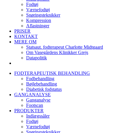
Fodtøj
Værnefodtøj
Snøringsteknikker
Kompression
Aflastninger
PRISER
KONTAKT
MERE OM
Statsaut. fodterapeut Charlotte Midtgaard
Om Vasegårdens Klinikker Grejs
Datapolitik
FODTERAPEUTISK BEHANDLING
Fodbehandling
Bøjlebehandling
Diabetisk fodstatus
GANGANALYSE
Ganganalyse
Footscan
PRODUKTER
Indlægssåler
Fodtøj
Værnefodtøj
Snøringsteknikker