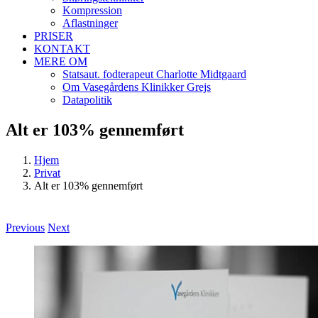
Kompression
Aflastninger
PRISER
KONTAKT
MERE OM
Statsaut. fodterapeut Charlotte Midtgaard
Om Vasegårdens Klinikker Grejs
Datapolitik
Alt er 103% gennemført
Hjem
Privat
Alt er 103% gennemført
Previous
Next
View
Larger
Image