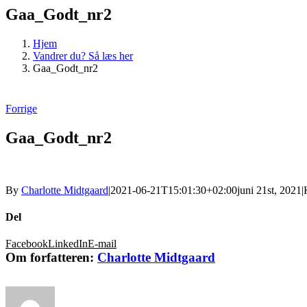
Gaa_Godt_nr2
Hjem
Vandrer du? Så læs her
Gaa_Godt_nr2
Forrige
Gaa_Godt_nr2
By
Charlotte Midtgaard
|
2021-06-21T15:01:30+02:00
juni 21st, 2021
|
Del
Facebook
LinkedIn
E-mail
Om forfatteren:
Charlotte Midtgaard