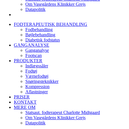
Om Vasegårdens Klinikker Grejs
Datapolitik
FODTERAPEUTISK BEHANDLING
Fodbehandling
Bøjlebehandling
Diabetisk fodstatus
GANGANALYSE
Ganganalyse
Footscan
PRODUKTER
Indlægssåler
Fodtøj
Værnefodtøj
Snøringsteknikker
Kompression
Aflastninger
PRISER
KONTAKT
MERE OM
Statsaut. fodterapeut Charlotte Midtgaard
Om Vasegårdens Klinikker Grejs
Datapolitik