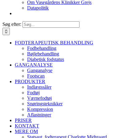
Om Vasegårdens Klinikker Grejs
Datapolitik
Søg efter:
FODTERAPEUTISK BEHANDLING
Fodbehandling
Bøjlebehandling
Diabetisk fodstatus
GANGANALYSE
Ganganalyse
Footscan
PRODUKTER
Indlægssåler
Fodtøj
Værnefodtøj
Snøringsteknikker
Kompression
Aflastninger
PRISER
KONTAKT
MERE OM
Statsaut. fodterapeut Charlotte Midtgaard