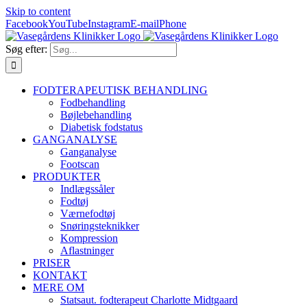
Skip to content
Facebook
YouTube
Instagram
E-mail
Phone
Søg efter:
FODTERAPEUTISK BEHANDLING
Fodbehandling
Bøjlebehandling
Diabetisk fodstatus
GANGANALYSE
Ganganalyse
Footscan
PRODUKTER
Indlægssåler
Fodtøj
Værnefodtøj
Snøringsteknikker
Kompression
Aflastninger
PRISER
KONTAKT
MERE OM
Statsaut. fodterapeut Charlotte Midtgaard