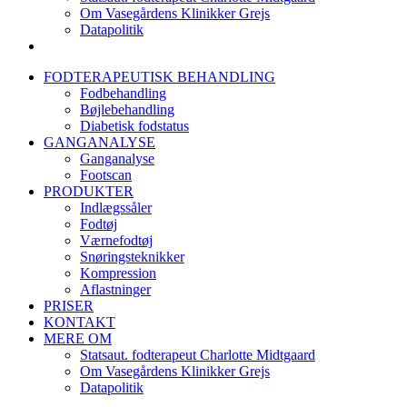
Om Vasegårdens Klinikker Grejs
Datapolitik
FODTERAPEUTISK BEHANDLING
Fodbehandling
Bøjlebehandling
Diabetisk fodstatus
GANGANALYSE
Ganganalyse
Footscan
PRODUKTER
Indlægssåler
Fodtøj
Værnefodtøj
Snøringsteknikker
Kompression
Aflastninger
PRISER
KONTAKT
MERE OM
Statsaut. fodterapeut Charlotte Midtgaard
Om Vasegårdens Klinikker Grejs
Datapolitik