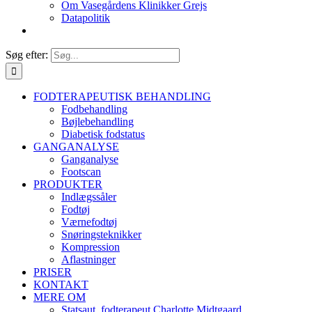
Om Vasegårdens Klinikker Grejs
Datapolitik
Søg efter:
FODTERAPEUTISK BEHANDLING
Fodbehandling
Bøjlebehandling
Diabetisk fodstatus
GANGANALYSE
Ganganalyse
Footscan
PRODUKTER
Indlægssåler
Fodtøj
Værnefodtøj
Snøringsteknikker
Kompression
Aflastninger
PRISER
KONTAKT
MERE OM
Statsaut. fodterapeut Charlotte Midtgaard