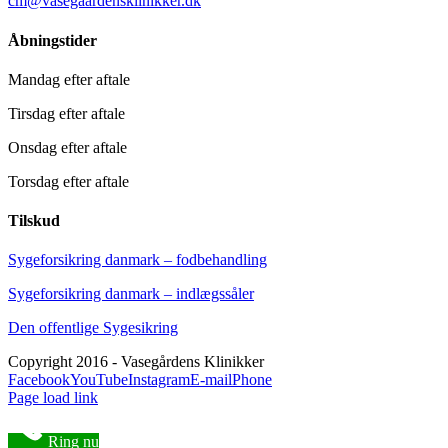
cm@vasegaardensklinikker.dk
Åbningstider
Mandag efter aftale
Tirsdag efter aftale
Onsdag efter aftale
Torsdag efter aftale
Tilskud
Sygeforsikring danmark – fodbehandling
Sygeforsikring danmark – indlægssåler
Den offentlige Sygesikring
Copyright 2016 - Vasegårdens Klinikker
Facebook
YouTube
Instagram
E-mail
Phone
Page load link
Ring nu