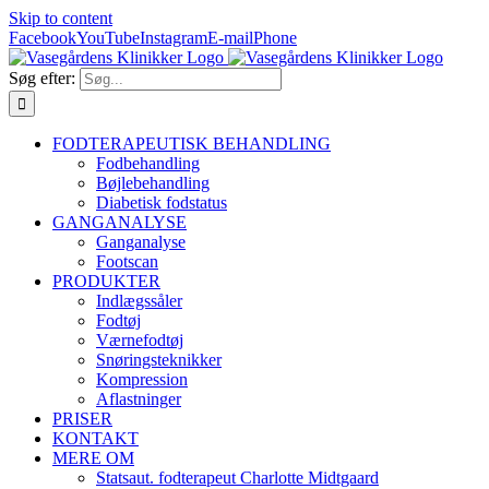
Skip to content
Facebook
YouTube
Instagram
E-mail
Phone
Søg efter:
FODTERAPEUTISK BEHANDLING
Fodbehandling
Bøjlebehandling
Diabetisk fodstatus
GANGANALYSE
Ganganalyse
Footscan
PRODUKTER
Indlægssåler
Fodtøj
Værnefodtøj
Snøringsteknikker
Kompression
Aflastninger
PRISER
KONTAKT
MERE OM
Statsaut. fodterapeut Charlotte Midtgaard