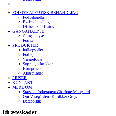
FODTERAPEUTISK BEHANDLING
Fodbehandling
Bøjlebehandling
Diabetisk fodstatus
GANGANALYSE
Ganganalyse
Footscan
PRODUKTER
Indlægssåler
Fodtøj
Værnefodtøj
Snøringsteknikker
Kompression
Aflastninger
PRISER
KONTAKT
MERE OM
Statsaut. fodterapeut Charlotte Midtgaard
Om Vasegårdens Klinikker Grejs
Datapolitik
Idrætsskader