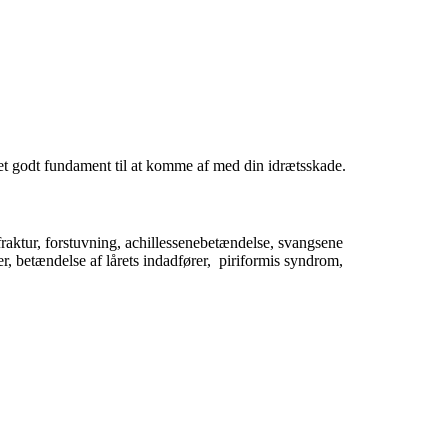
år et godt fundament til at komme af med din idrætsskade.
raktur, forstuvning, achillessenebetændelse, svangsene
, betændelse af lårets indadfører, piriformis syndrom,