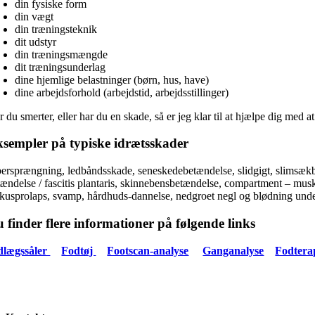
din fysiske form
din vægt
din træningsteknik
dit udstyr
din træningsmængde
dit træningsunderlag
dine hjemlige belastninger (børn, hus, have)
dine arbejdsforhold (arbejdstid, arbejdsstillinger)
 du smerter, eller har du en skade, så er jeg klar til at hjælpe dig med 
sempler på typiske idrætsskader
bersprængning, ledbåndsskade, seneskedebetændelse, slidgigt, slimsækbet
tændelse / fascitis plantaris, skinnebensbetændelse, compartment – mus
skusprolaps, svamp, hårdhuds-dannelse, nedgroet negl og blødning unde
 finder flere informationer på følgende links
dlægssåler
Fodtøj
Footscan-analyse
Ganganalyse
Fodtera