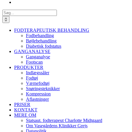
Søg
efter:
FODTERAPEUTISK BEHANDLING
Fodbehandling
Bøjlebehandling
Diabetisk fodstatus
GANGANALYSE
Ganganalyse
Footscan
PRODUKTER
Indlægssåler
Fodtøj
Værnefodtøj
Snøringsteknikker
Kompression
Aflastninger
PRISER
KONTAKT
MERE OM
Statsaut. fodterapeut Charlotte Midtgaard
Om Vasegårdens Klinikker Grejs
Datapolitik