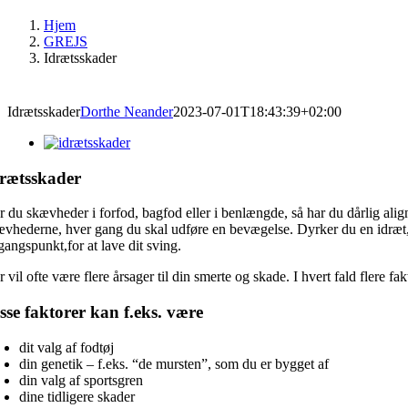
Hjem
GREJS
Idrætsskader
Idrætsskader
Dorthe Neander
2023-07-01T18:43:39+02:00
drætsskader
r du skævheder i forfod, bagfod eller i benlængde, så har du dårlig ali
ævhederne, hver gang du skal udføre en bevægelse. Dyrker du en idræt, h
gangspunkt,for at lave dit sving.
 vil ofte være flere årsager til din smerte og skade. I hvert fald flere f
sse faktorer kan f.eks. være
dit valg af fodtøj
din genetik – f.eks. “de mursten”, som du er bygget af
din valg af sportsgren
dine tidligere skader