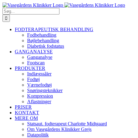
Skip
Facebook
YouTube
Instagram
E-
Phone
to
mail
Søg
content
efter:
FODTERAPEUTISK BEHANDLING
Fodbehandling
Bøjlebehandling
Diabetisk fodstatus
GANGANALYSE
Ganganalyse
Footscan
PRODUKTER
Indlægssåler
Fodtøj
Værnefodtøj
Snøringsteknikker
Kompression
Aflastninger
PRISER
KONTAKT
MERE OM
Statsaut. fodterapeut Charlotte Midtgaard
Om Vasegårdens Klinikker Grejs
Datapolitik