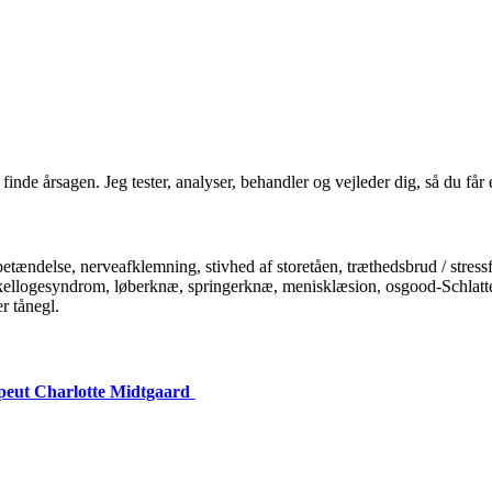
at finde årsagen. Jeg tester, analyser, behandler og vejleder dig, så du f
ændelse, nerveafklemning, stivhed af storetåen, træthedsbrud / stressf
kellogesyndrom, løberknæ, springerknæ, menisklæsion, osgood-Schlatter
r tånegl.
peut Charlotte Midtgaard