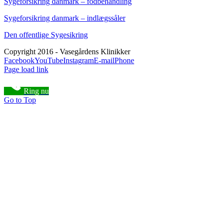
Sygeforsikring danmark – fodbehandling
Sygeforsikring danmark – indlægssåler
Den offentlige Sygesikring
Copyright 2016 - Vasegårdens Klinikker
Facebook
YouTube
Instagram
E-mail
Phone
Page load link
Ring nu
Go to Top