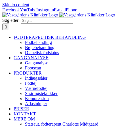
Skip to content
Facebook
YouTube
Instagram
E-mail
Phone
Søg efter:
FODTERAPEUTISK BEHANDLING
Fodbehandling
Bøjlebehandling
Diabetisk fodstatus
GANGANALYSE
Ganganalyse
Footscan
PRODUKTER
Indlægssåler
Fodtøj
Værnefodtøj
Snøringsteknikker
Kompression
Aflastninger
PRISER
KONTAKT
MERE OM
Statsaut. fodterapeut Charlotte Midtgaard