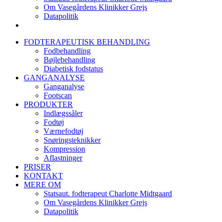
Om Vasegårdens Klinikker Grejs
Datapolitik
FODTERAPEUTISK BEHANDLING
Fodbehandling
Bøjlebehandling
Diabetisk fodstatus
GANGANALYSE
Ganganalyse
Footscan
PRODUKTER
Indlægssåler
Fodtøj
Værnefodtøj
Snøringsteknikker
Kompression
Aflastninger
PRISER
KONTAKT
MERE OM
Statsaut. fodterapeut Charlotte Midtgaard
Om Vasegårdens Klinikker Grejs
Datapolitik