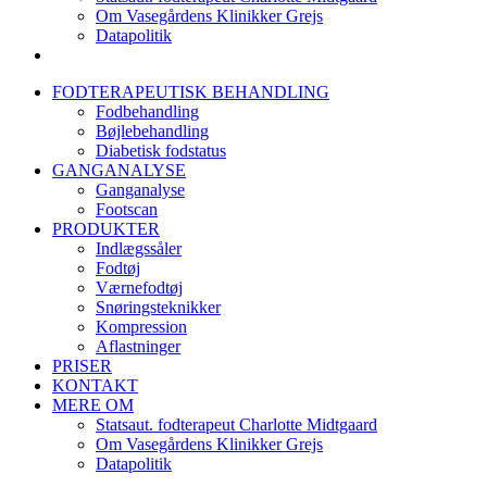
Om Vasegårdens Klinikker Grejs
Datapolitik
FODTERAPEUTISK BEHANDLING
Fodbehandling
Bøjlebehandling
Diabetisk fodstatus
GANGANALYSE
Ganganalyse
Footscan
PRODUKTER
Indlægssåler
Fodtøj
Værnefodtøj
Snøringsteknikker
Kompression
Aflastninger
PRISER
KONTAKT
MERE OM
Statsaut. fodterapeut Charlotte Midtgaard
Om Vasegårdens Klinikker Grejs
Datapolitik