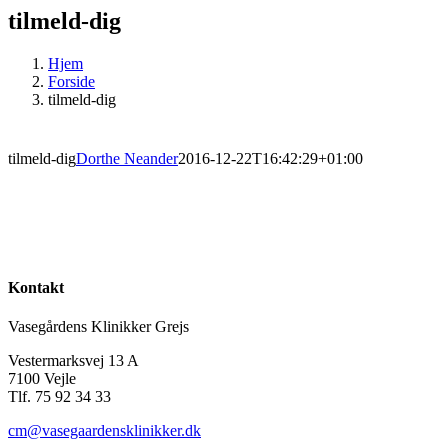
tilmeld-dig
Hjem
Forside
tilmeld-dig
tilmeld-dig
Dorthe Neander
2016-12-22T16:42:29+01:00
Kontakt
Vasegårdens Klinikker Grejs
Vestermarksvej 13 A
7100 Vejle
Tlf. 75 92 34 33
cm@vasegaardensklinikker.dk