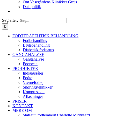
Om Vasegårdens Klinikker Grejs
Datapolitik
Søg efter:
FODTERAPEUTISK BEHANDLING
Fodbehandling
Bøjlebehandling
Diabetisk fodstatus
GANGANALYSE
Ganganalyse
Footscan
PRODUKTER
Indlægssåler
Fodtøj
Værnefodtøj
Snøringsteknikker
Kompression
Aflastninger
PRISER
KONTAKT
MERE OM
Statsaut. fodterapeut Charlotte Midtgaard