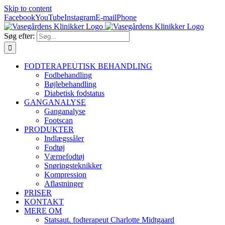
Skip to content
Facebook
YouTube
Instagram
E-mail
Phone
Søg efter:
FODTERAPEUTISK BEHANDLING
Fodbehandling
Bøjlebehandling
Diabetisk fodstatus
GANGANALYSE
Ganganalyse
Footscan
PRODUKTER
Indlægssåler
Fodtøj
Værnefodtøj
Snøringsteknikker
Kompression
Aflastninger
PRISER
KONTAKT
MERE OM
Statsaut. fodterapeut Charlotte Midtgaard