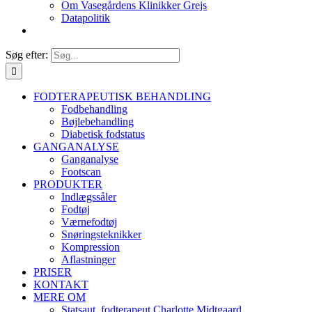
Om Vasegårdens Klinikker Grejs
Datapolitik
Søg efter:
FODTERAPEUTISK BEHANDLING
Fodbehandling
Bøjlebehandling
Diabetisk fodstatus
GANGANALYSE
Ganganalyse
Footscan
PRODUKTER
Indlægssåler
Fodtøj
Værnefodtøj
Snøringsteknikker
Kompression
Aflastninger
PRISER
KONTAKT
MERE OM
Statsaut. fodterapeut Charlotte Midtgaard