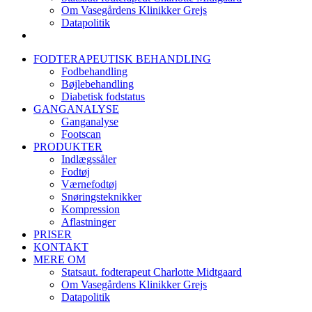
Om Vasegårdens Klinikker Grejs
Datapolitik
FODTERAPEUTISK BEHANDLING
Fodbehandling
Bøjlebehandling
Diabetisk fodstatus
GANGANALYSE
Ganganalyse
Footscan
PRODUKTER
Indlægssåler
Fodtøj
Værnefodtøj
Snøringsteknikker
Kompression
Aflastninger
PRISER
KONTAKT
MERE OM
Statsaut. fodterapeut Charlotte Midtgaard
Om Vasegårdens Klinikker Grejs
Datapolitik