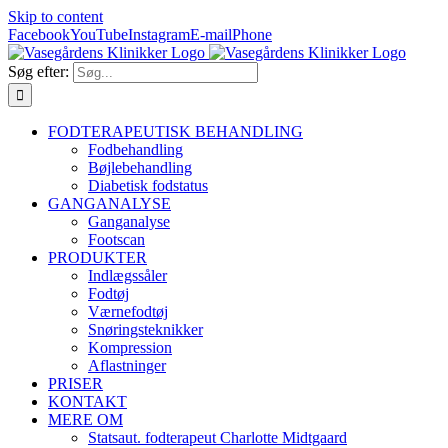
Skip to content
Facebook
YouTube
Instagram
E-mail
Phone
Søg efter:
FODTERAPEUTISK BEHANDLING
Fodbehandling
Bøjlebehandling
Diabetisk fodstatus
GANGANALYSE
Ganganalyse
Footscan
PRODUKTER
Indlægssåler
Fodtøj
Værnefodtøj
Snøringsteknikker
Kompression
Aflastninger
PRISER
KONTAKT
MERE OM
Statsaut. fodterapeut Charlotte Midtgaard