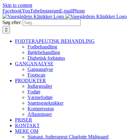
Skip to content
Facebook
YouTube
Instagram
E-mail
Phone
Søg efter:
FODTERAPEUTISK BEHANDLING
Fodbehandling
Bøjlebehandling
Diabetisk fodstatus
GANGANALYSE
Ganganalyse
Footscan
PRODUKTER
Indlægssåler
Fodtøj
Værnefodtøj
Snøringsteknikker
Kompression
Aflastninger
PRISER
KONTAKT
MERE OM
Statsaut. fodterapeut Charlotte Midtgaard