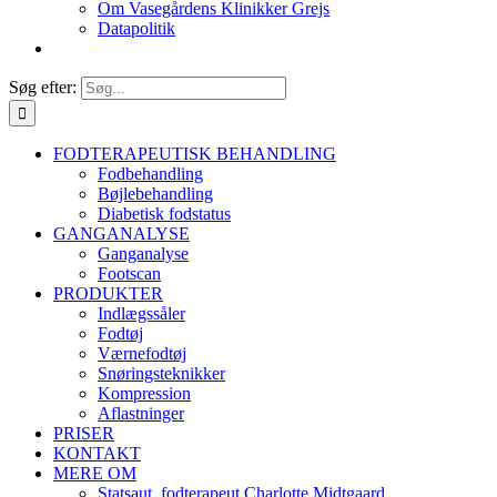
Om Vasegårdens Klinikker Grejs
Datapolitik
Søg efter:
FODTERAPEUTISK BEHANDLING
Fodbehandling
Bøjlebehandling
Diabetisk fodstatus
GANGANALYSE
Ganganalyse
Footscan
PRODUKTER
Indlægssåler
Fodtøj
Værnefodtøj
Snøringsteknikker
Kompression
Aflastninger
PRISER
KONTAKT
MERE OM
Statsaut. fodterapeut Charlotte Midtgaard