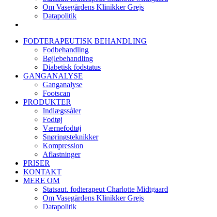
Om Vasegårdens Klinikker Grejs
Datapolitik
FODTERAPEUTISK BEHANDLING
Fodbehandling
Bøjlebehandling
Diabetisk fodstatus
GANGANALYSE
Ganganalyse
Footscan
PRODUKTER
Indlægssåler
Fodtøj
Værnefodtøj
Snøringsteknikker
Kompression
Aflastninger
PRISER
KONTAKT
MERE OM
Statsaut. fodterapeut Charlotte Midtgaard
Om Vasegårdens Klinikker Grejs
Datapolitik