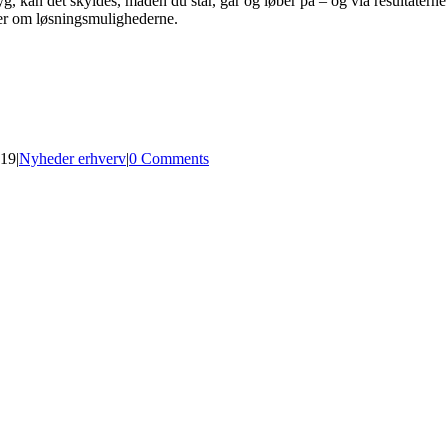
yg, kan det skyldes, måden du står, går og løber på – og via resultaterne
der om løsningsmulighederne.
019
|
Nyheder erhverv
|
0 Comments