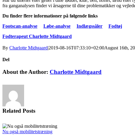
Har du smerter eller gener i dine fødder, knæ, ben, hofter, lænd eller r
fra ganganalysen finder vi årsagerne til dine problematikker og vejle
Du finder flere informationer på følgende links
Footscan-analyse
Løbe-analyse
Indlægssåler
Fodtøj
Fodterapeut Charlotte Midtgaard
By
Charlotte Midtgaard
|
2019-08-16T07:33:10+02:00
August 16th, 2
Del
Facebook
LinkedIn
Email
About the Author:
Charlotte Midtgaard
Related Posts
Nu også mobilitetstræning