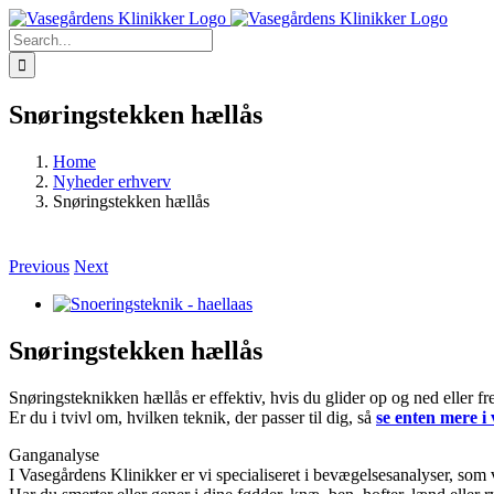
Skip
Facebook
YouTube
Instagram
Email
Phone
to
Search
content
for:
Snøringstekken hællås
Home
Nyheder erhverv
Snøringstekken hællås
Previous
Next
View
Larger
Image
Snøringstekken hællås
Snøringsteknikken hællås er effektiv, hvis du glider op og ned eller fr
Er du i tvivl om, hvilken teknik, der passer til dig, så
se enten mere i
Ganganalyse
I Vasegårdens Klinikker er vi specialiseret i bevægelsesanalyser, som